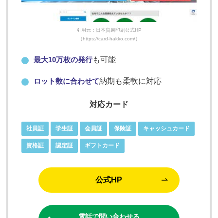
引用元：日本貿易印刷公式HP
（https://card-hakko.com/）
最大10万枚の発行
も可能
ロット数に合わせて
納期も柔軟に対応
対応カード
社員証
学生証
会員証
保険証
キャッシュカード
資格証
認定証
ギフトカード
公式HP
電話で問い合わせる