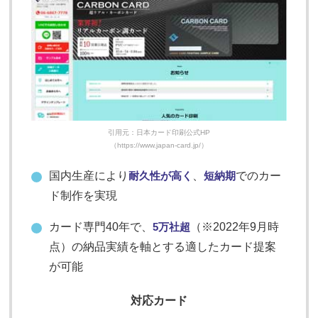
引用元：日本カード印刷公式HP
（https://www.japan-card.jp/）
国内生産により
耐久性が高く
、
短納期
でのカー
ド制作を実現
カード専門40年で、
5万社超
（※2022年9月時
点）の納品実績を軸とする適したカード提案
が可能
対応カード