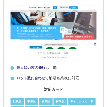
引用元：日本貿易印刷公式HP
（https://card-hakko.com/）
最大10万枚の発行
も可能
ロット数に合わせて
納期も柔軟に対応
対応カード
社員証
学生証
会員証
保険証
キャッシュカード