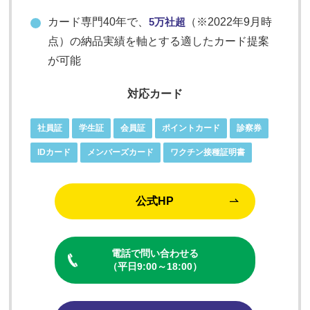
カード専門40年で、
5万社超
（※2022年9月時
点）の納品実績を軸とする適したカード提案
が可能
対応カード
社員証
学生証
会員証
ポイントカード
診察券
IDカード
メンバーズカード
ワクチン接種証明書
公式HP
電話で問い合わせる
（平日9:00～18:00）