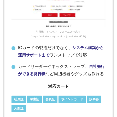
引用元：トッパン・フォームズ公式HP
（https://solutions.toppan-f.co.jp/solution/654/）
ICカードの製造だけでなく、
システム構築から
運用サポートまで
ワンストップで対応
カードリーダーやネックストラップ、
自社発行
ができる発行機
など周辺機器やグッズも作れる
対応カード
社員証
学生証
会員証
ポイントカード
診察券
入館証