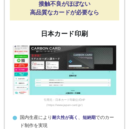
接触不良がほぼない
高品質なカードが必要なら
日本カード印刷
引用元：日本カード印刷公式HP
（https://www.japan-card.jp/）
国内生産により
耐久性が高く
、
短納期
でのカー
ド制作を実現