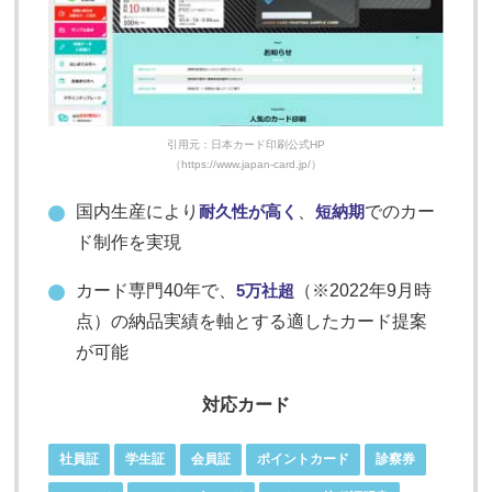
引用元：日本カード印刷公式HP
（https://www.japan-card.jp/）
国内生産により
耐久性が高く
、
短納期
でのカー
ド制作を実現
カード専門40年で、
5万社超
（※2022年9月時
点）の納品実績を軸とする適したカード提案
が可能
対応カード
社員証
学生証
会員証
ポイントカード
診察券