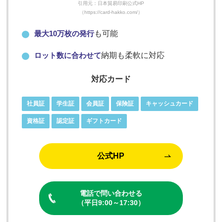
引用元：日本貿易印刷公式HP
（https://card-hakko.com/）
最大10万枚の発行
も可能
ロット数に合わせて
納期も柔軟に対応
対応カード
社員証
学生証
会員証
保険証
キャッシュカード
資格証
認定証
ギフトカード
公式HP
電話で問い合わせる
（平日9:00～17:30）